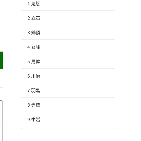
1 鬼怒
2 立石
3 鶏頂
4 女峰
5 男体
6 川治
7 羽黒
8 赤薙
9 中岩