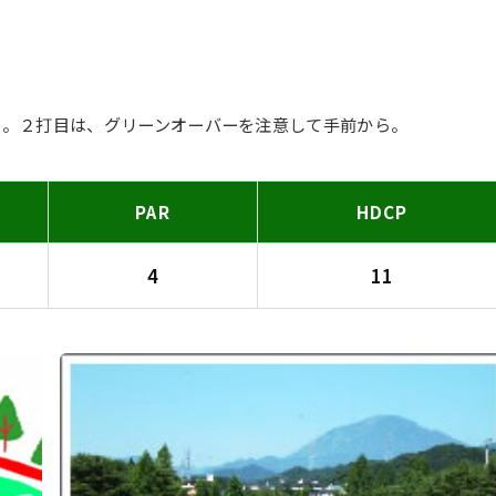
て。２打目は、グリーンオーバーを注意して手前から。
PAR
HDCP
4
11